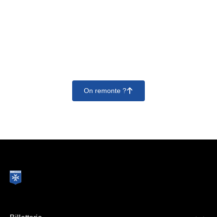
réservation.
Chaque espace VIP offre une expérience unique et n’est
pas cumulable avec un autre. En revanche, vous pouvez
varier les plaisirs en choisissant des espaces différents
sur plusieurs matchs.
On remonte ?
􀄨