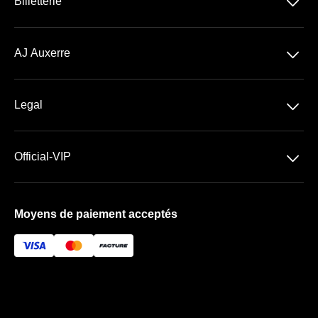
􀆈
Billetterie
Ligue 1 McDonald's
􀆈
AJ Auxerre
Stade Abbé Deschamps
􀆈
Legal
Les Espaces VIP
Paramètres des cookies
􀆈
Official-VIP
Conditions Générales de Vente
Paramètres des cookies
Conditions Générales d'Utilisation
Moyens de paiement acceptés
À propos de nous
Mentions Légales
FAQ
Newsletter