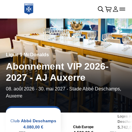
Retour au menu principal
􀄫
􀊫
Cart
􀍩
Se con
􀉩
􀌇
Ligue 1 McDonalds
Abonnement VIP 2026-
2027 - AJ Auxerre
08. août 2026
-
30. mai 2027
- Stade Abbé Deschamps,
Auxerre
Loges A
Club Abbé Deschamps
Descha
4.080,00 €
Club Europe
5.742,0