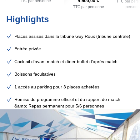
4.500,00 €
TTC par personne
TTC par pers
TTC par personne
personn
Highlights
Places assises dans la tribune Guy Roux (tribune centrale)
Entrée privée
Cocktail d'avant match et dîner buffet d'après match
Boissons facultatives
1 accès au parking pour 3 places achetées
Remise du programme officiel et du rapport de match
&amp; Repas permanent pour 5/6 personnes