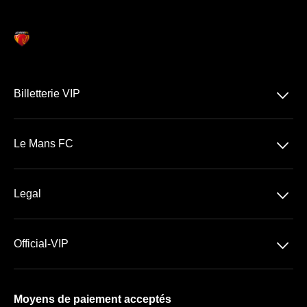
􀆈
Billetterie VIP
Ligue 1 McDonald's
􀆈
Le Mans FC
Stade Marie-Marvingt
􀆈
Legal
Billetterie VIP
Conditions générales de Vente
􀆈
Official-VIP
Conditions générales d'Utilisation
À propos de nous
Mentions légales
Moyens de paiement acceptés