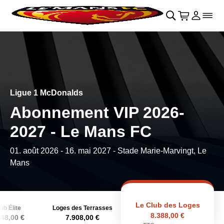
Retour au menu principal
􀄫
􀊫
Cart
􀍩
Se con
􀉩
􀌇
Ligue 1 McDonalds
Abonnement VIP 2026-
2027 - Le Mans FC
01. août 2026
-
16. mai 2027
- Stade Marie-Marvingt, Le
Mans
Le Club des Loges
ub Élite
Loges des Terrasses
8.388,00 €
148,00 €
7.908,00 €