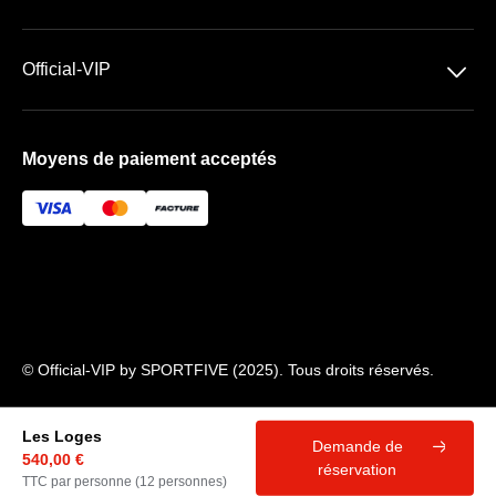
Les espaces VIP
Conditions Générales de Vente
􀆈
Official-VIP
Conditions Générales d'Utilisation
Paramètres des cookies
Mentions Légales
Moyens de paiement acceptés
À propos de nous
FAQ
Newsletter
© Official-VIP by SPORTFIVE (2025). Tous droits réservés.
Les Loges
Demande de
􀄫
540,00 €
réservation
TTC par personne (12 personnes)