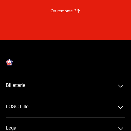
On remonte ?
􀄨
􀆈
Billetterie
Ligue 1 McDonald's
􀆈
LOSC Lille
Stade Pierre Mauroy
􀆈
Legal