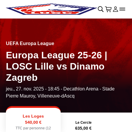
Retour au menu principal
􀄫
􀊫
Cart
􀍩
Se con
􀉩
􀌇
UEFA Europa League
Europa League 25-26 |
LOSC Lille vs Dinamo
Zagreb
jeu., 27. nov. 2025 - 18:45
- Decathlon Arena - Stade
Pierre Mauroy, Villeneuve-dAscq
Les Loges
540,00 €
Le Cercle
635,00 €
TTC par personne (12