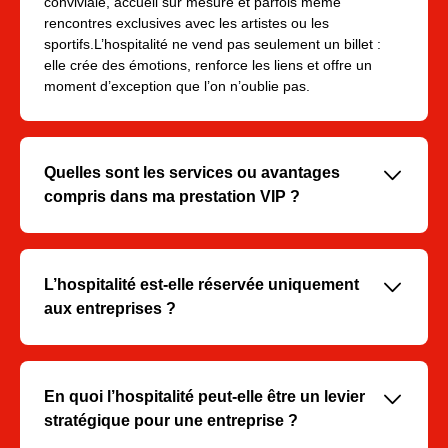
conviviale, accueil sur mesure et parfois même
rencontres exclusives avec les artistes ou les
sportifs.L’hospitalité ne vend pas seulement un billet :
elle crée des émotions, renforce les liens et offre un
moment d’exception que l’on n’oublie pas.
􀆈
Quelles sont les services ou avantages
compris dans ma prestation VIP ?
Les offres VIP incluent généralement :
- Accès exclusif et prioritaire à l’événement
􀆈
L’hospitalité est-elle réservée uniquement
- Accueil sur mesure avec accompagnement
aux entreprises ?
dédié
- Service de restauration et de boissons
Non, même si elle est souvent utilisée pour recevoir
premium
des clients ou collaborateurs, elle séduit aussi les
- Visite des coulisses, rencontre avec les artistes
particuliers qui veulent vivre un événement d’une façon
􀆈
En quoi l’hospitalité peut-elle être un levier
ou
unique.
stratégique pour une entreprise ?
athlè