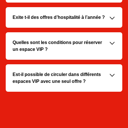
Elle permet de fidéliser ses clients, récompenser ses
équipes et développer son réseau dans un cadre
privilégié et mémorable.
􀆈
Exite t-il des offres d’hospitalité à l’année ?
Oui, il existe des formules d’abonnement VIP donnant
accès à plusieurs rencontres dans l’année. Elles incluent
des prestations haut de gamme et permettent de
􀆈
Quelles sont les conditions pour réserver
planifier sereinement sa saison.
un espace VIP ?
La réservation est ouverte aux entreprises et
particuliers. Les espaces sont attribués selon
disponibilité et priorité peut être donnée aux abonnés
􀆈
Est-il possible de circuler dans différents
fidèles ou clients existants. Une confirmation
espaces VIP avec une seul offre ?
contractuelle et le paiement sont requis pour finaliser la
réservation.
Chaque espace VIP offre une expérience unique et n’est
pas cumulable avec un autre. En revanche, vous pouvez
varier les plaisirs en choisissant des espaces différents
sur plusieurs matchs.