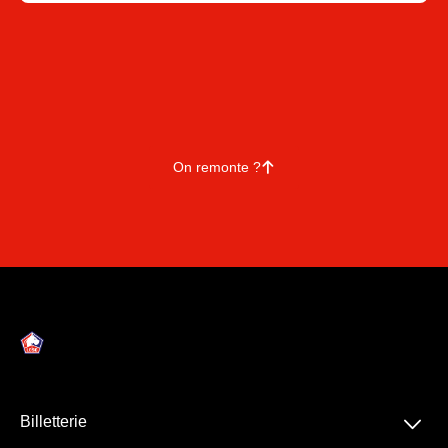
Chaque espace VIP offre une expérience unique et n’est
pas cumulable avec un autre. En revanche, vous pouvez
varier les plaisirs en choisissant des espaces différents
sur plusieurs matchs.
On remonte ?
􀄨
􀆈
Billetterie