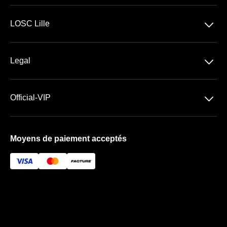
Ligue 1 McDonald's
􀆈
LOSC Lille
Stade Pierre Mauroy
􀆈
Legal
Les espaces VIP
Conditions Générales de Vente
􀆈
Official-VIP
Conditions Générales d'Utilisation
Paramètres des cookies
Mentions Légales
Moyens de paiement acceptés
À propos de nous
FAQ
Newsletter