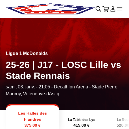
Retour au menu principal
􀄫
􀊫
Cart
􀍩
Se con
􀉩
􀌇
Ligue 1 McDonalds
25-26 | J17 - LOSC Lille vs
Stade Rennais
sam., 03. janv. - 21:05
- Decathlon Arena - Stade Pierre
Mauroy, Villeneuve-dAscq
Les Halles des
Flandres
La Table des Lys
Le Rou
375,00 €
415,00 €
520,00