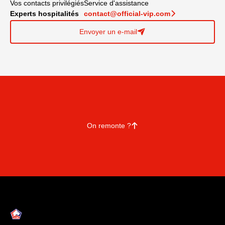
Vos contacts privilégiés
Service d'assistance
Experts hospitalités
contact@official-vip.com
􀆊
Envoyer un e-mail
􀈠
On remonte ?
􀄨