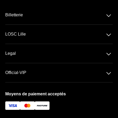
􀆈
Billetterie
Ligue 1 McDonald's
􀆈
LOSC Lille
Stade Pierre Mauroy
􀆈
Legal
Les espaces VIP
Conditions Générales de Vente
􀆈
Official-VIP
Conditions Générales d'Utilisation
Paramètres des cookies
Mentions Légales
Moyens de paiement acceptés
À propos de nous
FAQ