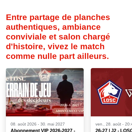
Entre partage de planches
authentiques, ambiance
conviviale et salon chargé
d'histoire, vivez le match
comme nulle part ailleurs.
08. août 2026
-
30. mai 2027
ven., 28. août - 20:
Abonnement VIP 2026-2027 -
26-27 | J2 - LOSC