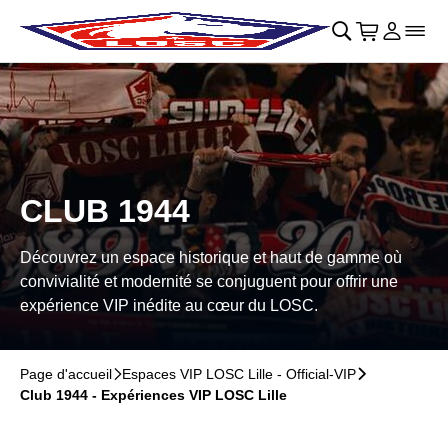
Retour au menu principal
􀄫
􀊫
Cart
􀍩
Se con
􀉩
􀌇
CLUB 1944
Découvrez un espace historique et haut de gamme où
convivialité et modernité se conjuguent pour offrir une
expérience VIP inédite au cœur du LOSC.
Page d'accueil
􀆊
Espaces VIP LOSC Lille - Official-VIP
􀆊
Club 1944 - Expériences VIP LOSC Lille