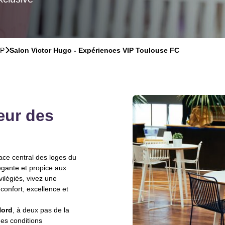
IP
􀆊
Salon Victor Hugo - Expériences VIP Toulouse FC
œur des
ace central des loges du
gante et propice aux
ilégiés, vivez une
confort, excellence et
Nord
, à deux pas de la
des conditions