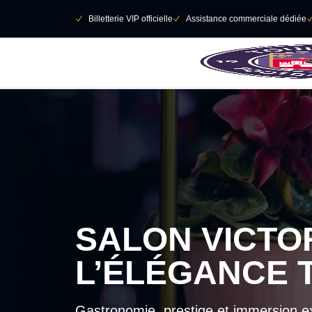
Retour au menu principal
􀄫
􀆅
Billetterie VIP officielle
􀆅
Assistance commerciale dédiée

SALON VICTO
L’ÉLÉGANCE 
Gastronomie, prestige et immersion e