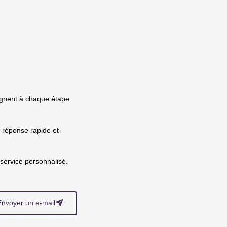
agnent à chaque étape
 réponse rapide et
service personnalisé.
Envoyer un e-mail
􀈠