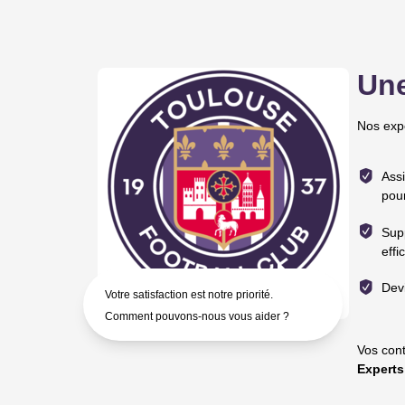
Une
Nos expe
Ass
pour
Supp
effi
Devi
Votre satisfaction est notre priorité.
Comment pouvons-nous vous aider ?
Vos cont
Experts