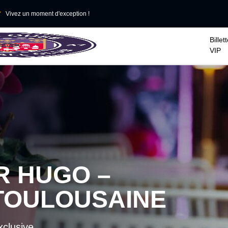

Vivez un moment d'exception !
Billet
VIP
R HUGO –
TOULOUSAINE
xclusive