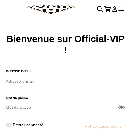
Retour au menu principal
􀄫
􀊫
Cart
􀍩
Se con
􀉩
􀌇
Bienvenue sur Official-VIP
!
Adresse e-mail
Mot de passe
Affich
􀋯
Rester connecté
Mot de passe oublié ?