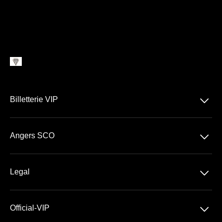
􀆈
Billetterie VIP
Ligue 1
􀆈
Angers SCO
Stade Raymond Koppa
􀆈
Legal
Billetterie VIP
Conditions générales de Vente
􀆈
Official-VIP
Conditions générales d'Utilisation