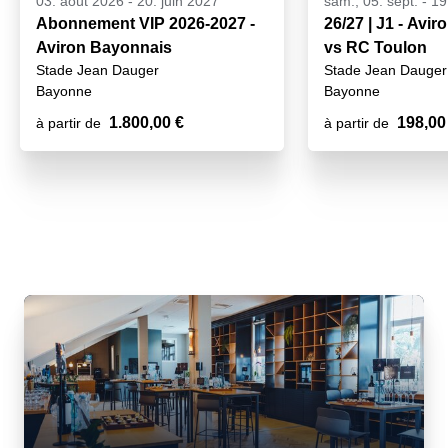
03. août 2026
-
20. juin 2027
sam., 05. sept. - 1
Abonnement VIP 2026-2027 -
26/27 | J1 - Avi
Aviron Bayonnais
vs RC Toulon
Stade Jean Dauger
Stade Jean Dauger
Bayonne
Bayonne
1.800,00 €
198,00
à partir de
à partir de