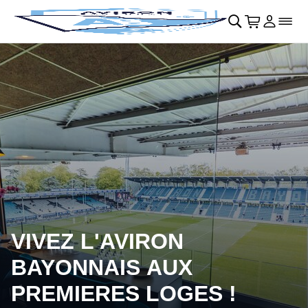
Retour au menu principal
􀄫
􀊫
Cart
􀍩
Se con
􀉩
􀌇
VIVEZ L'AVIRON
BAYONNAIS AUX
PREMIERES LOGES !