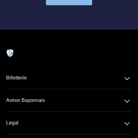
􀆈
Billetterie
Billetterie VIP
􀆈
Aviron Bayonnais
Abonnement VIP
Stade Jean Dauger
􀆈
Legal
Loges & Salons VIP