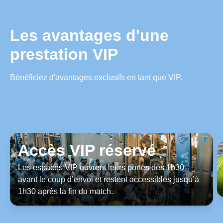
Les avantages d'une
prestation VIP
Bénéficiez d'avantages exclusifs en tant que VIP.
Accès VIP réservé
Les espaces VIP ouvrent leurs portes dès 1h30
avant le coup d’envoi et restent accessibles jusqu’à
1h30 après la fin du match.