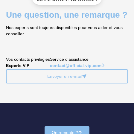
Une question, une remarque ?
Nos experts sont toujours disponibles pour vous aider et vous
conseiller.
Vos contacts privilégiés
Service d'assistance
Experts VIP
contact@official-vip.com
􀆊
Envoyer un e-mail
􀈠
On remonte ?
􀄨