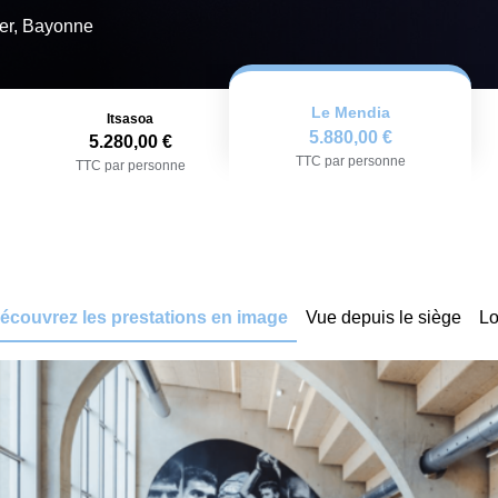
er, Bayonne
Le Mendia
Itsasoa
5.880,00 €
5.280,00 €
TTC par personne
TTC par personne
écouvrez les prestations en image
Vue depuis le siège
Lo