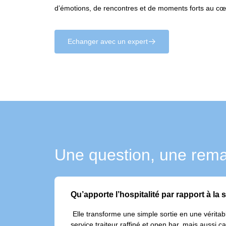
d’émotions, de rencontres et de moments forts au c
Echanger avec un expert
􀄫
Une question, une rema
Qu’apporte l’hospitalité par rapport à la s
Elle transforme une simple sortie en une vérita
service traiteur raffiné et open bar, mais aussi