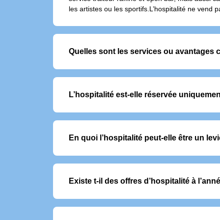
les artistes ou les sportifs.L’hospitalité ne vend
Quelles sont les services ou avantages 
Les offres VIP incluent généralement :
- Accès exclusif et 
- Accueil sur mesure 
L’hospitalité est-elle réservée uniqueme
- Service de restaura
Non, même si elle est souvent utilisée pour recev
En quoi l’hospitalité peut-elle être un le
Elle permet de fidéliser ses clients, récompens
Existe t-il des offres d’hospitalité à l’ann
Oui, il existe des formules d’abonnement VIP do
planifier sereinement sa saison.