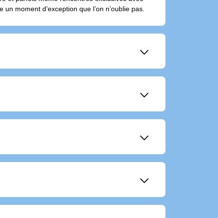
ffre un moment d’exception que l’on n’oublie pas.
􀆈
􀆈
 veulent vivre un événement d’une façon unique.
􀆈
morable.
􀆈
restations haut de gamme et permettent de