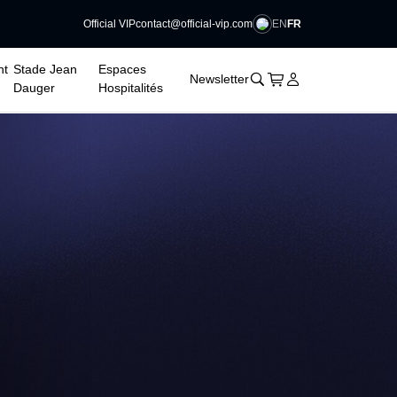
EN
FR
Official VIP
contact@official-vip.com
nt
Stade Jean
Espaces
􀊫
Cart
􀍩
Se connecter
􀉩
Newsletter
Dauger
Hospitalités