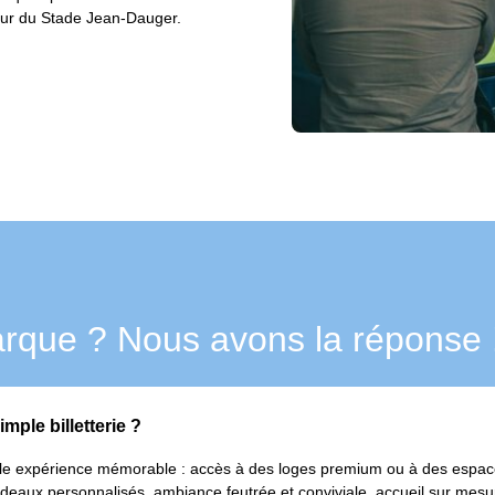
œur du Stade Jean-Dauger.
rque ? Nous avons la réponse 
imple billetterie ?
ble expérience mémorable : accès à des loges premium ou à des espace
 cadeaux personnalisés, ambiance feutrée et conviviale, accueil sur me