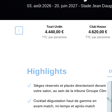
03. août 2026
-
20. juin 2027
- Stade Jean Daug
Gastroteka
Txuri Urdin
Club House
􀯶
4.260,00 €
4.440,00 €
4.620,00 €
TC par personne
TTC par personne
TTC par personne
Highlights
D
Sièges réservés et placés directement devant
votre salon, au sein de la tribune Groupe Clim
Cocktail dégustation haut de gamme en
avant-match, mi-temps et après-match