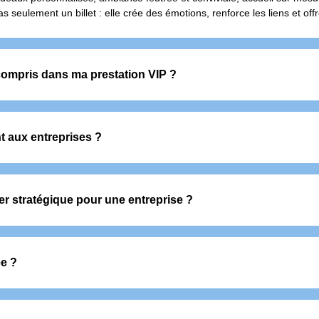
 pas seulement un billet : elle crée des émotions, renforce les liens et o
compris dans ma prestation VIP ?
prioritaire à l’événement
avec accompagnement dédié
nt aux entreprises ?
tion et de boissons premium
oir des clients ou collaborateurs, elle séduit aussi les particuliers qui
vier stratégique pour une entreprise ?
er ses équipes et développer son réseau dans un cadre privilégié et mé
ée ?
nnant accès à plusieurs rencontres dans l’année. Elles incluent des p