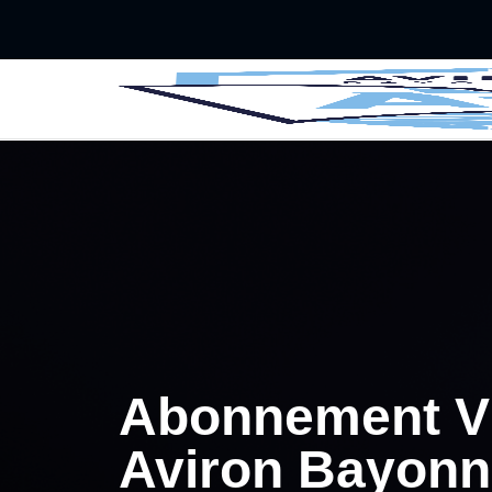
Retour au menu principal
􀄫
Abonnement VI
Aviron Bayonn