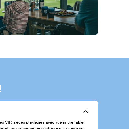
!
􀆈
s VIP, sièges privilégiés avec vue imprenable,
sure et parfois même rencontres exclusives avec