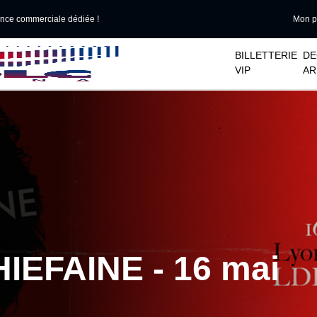
ance commerciale dédiée !
Mon po
􀆈
􀆈
BILLETTERIE
DE
VIP
AR
HIEFAINE - 16 mai