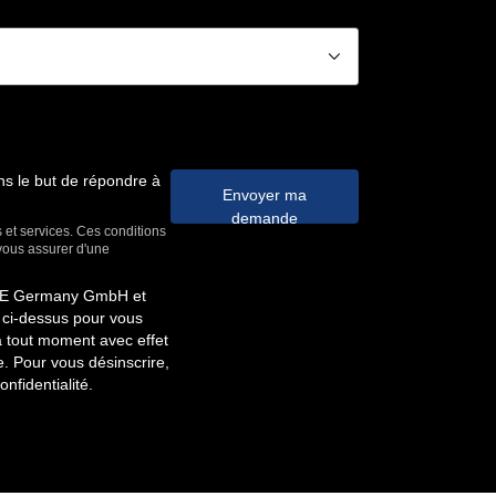
􀆈
ns le but de répondre à
Envoyer ma
demande
s et services. Ces conditions
 vous assurer d'une
FIVE Germany GmbH et
 ci-dessus pour vous
à tout moment avec effet
. Pour vous désinscrire,
onfidentialité.