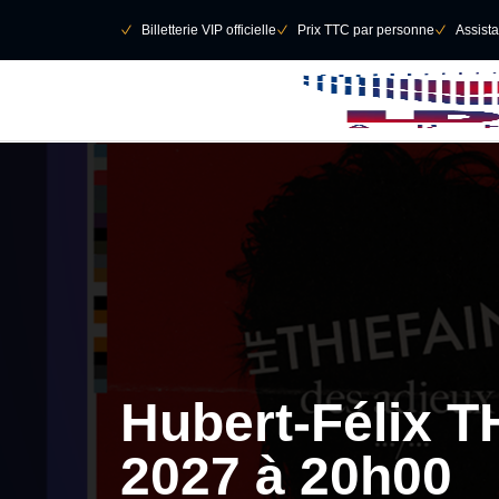
Retour au menu principal
􀄫
􀆅
Billetterie VIP officielle
􀆅
Prix TTC par personne
􀆅
Assist
Hubert-Félix T
2027 à 20h00