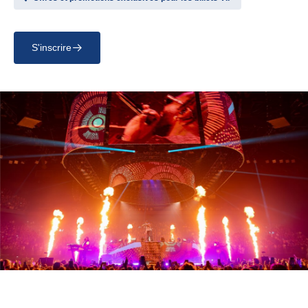
S'inscrire
􀄫