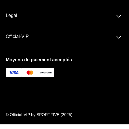
Spectacles
Découvrir la LDLC Arena
Sports
􀆈
Legal
Les Espaces VIP
Conditions Générales de Vente
Premium | Les Terrasses
􀆈
Official-VIP
Conditions Générales d'Utilisation
Prestige | Le Club & La Suite
Paramètres des cookies
Mentions Légales
Forfaits de places VIP
Moyens de paiement acceptés
À propos de nous
FAQ
Newsletter
© Official-VIP by SPORTFIVE (2025)