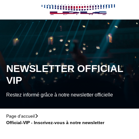
Retour au menu principal
􀄫
NEWSLETTER OFFICIAL
VIP
Restez informé grâce à notre newsletter officielle
Page d'accueil
􀆊
Official-VIP - Inscrivez-vous à notre newsletter