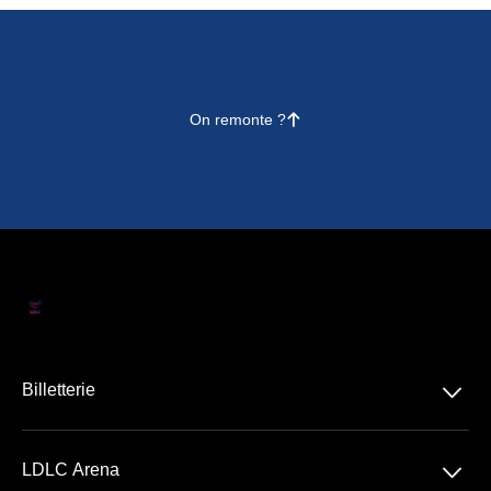
On remonte ?
􀄨
􀆈
Billetterie
Concerts
􀆈
LDLC Arena