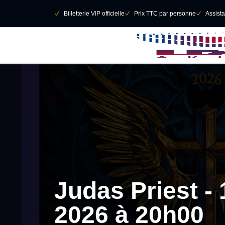
Retour au menu principal
􀄫
􀆅
Billetterie VIP officielle
􀆅
Prix TTC par personne
􀆅
Assist
Judas Priest -
2026 à 20h00