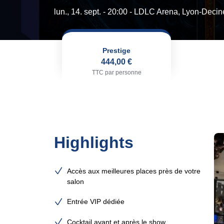
lun., 14. sept. - 20:00
- LDLC Arena, Lyon-Decin
Prestige
444,00 €
TTC par personne
Highlights
Accès aux meilleures places près de votre
salon
Entrée VIP dédiée
Cocktail avant et après le show