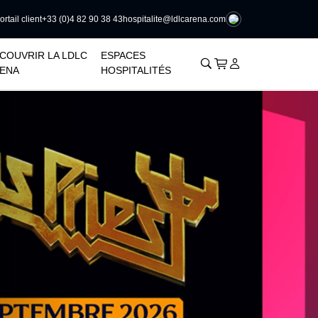
rtail client
+33 (0)4 82 90 38 43
hospitalite@ldlcarena.com
􀆈
COUVRIR LA LDLC
ESPACES
􀊫
Cart
􀍩
Se connecter
􀉩
ENA
HOSPITALITÉS