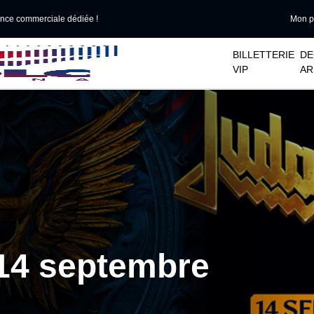
ance commerciale dédiée !
Mon po
􀆈
􀆈
BILLETTERIE
DE
VIP
AR
 14 septembre