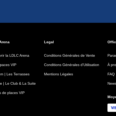
Arena
Legal
Offic
rir la LDLC Arena
Conditions Générales de Vente
Para
paces VIP
Conditions Générales d'Utilisation
À pr
m | Les Terrasses
Mentions Légales
FAQ
e | Le Club & La Suite
News
ts de places VIP
Moye