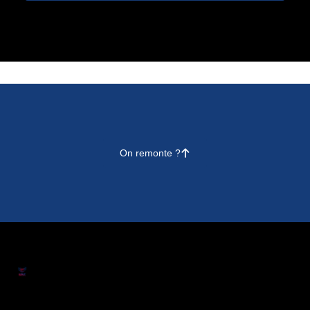
On remonte ?
􀄨