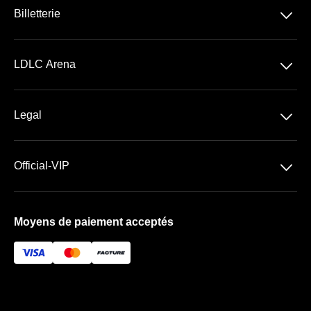
􀆈
Billetterie
Concerts
􀆈
LDLC Arena
Spectacles
Découvrir la LDLC Arena
Sports
􀆈
Legal
Les Espaces VIP
Conditions Générales de Vente
Premium | Les Terrasses
􀆈
Official-VIP
Conditions Générales d'Utilisation
Prestige | Le Club & La Suite
Paramètres des cookies
Mentions Légales
Forfaits de places VIP
Moyens de paiement acceptés
À propos de nous
FAQ
Newsletter