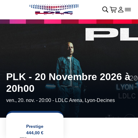
Retour au menu principal
􀄫
􀊫
Cart
􀍩
Se con
􀉩
􀌇
PLK - 20 Novembre 2026 à
20h00
ven., 20. nov. - 20:00
- LDLC Arena, Lyon-Decines
Prestige
444,00 €