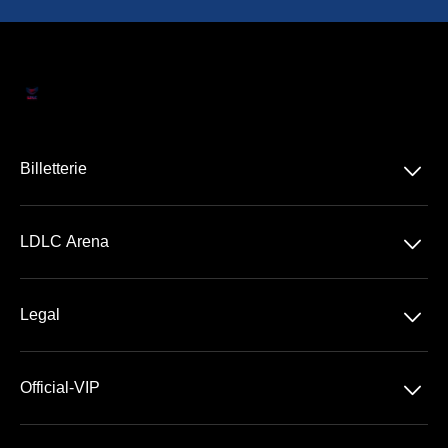
􀆈
Billetterie
Concerts
􀆈
LDLC Arena
Spectacles
Découvrir la LDLC Arena
Sports
􀆈
Legal
Les Espaces VIP
Conditions Générales de Vente
Premium | Les Terrasses
􀆈
Official-VIP
Conditions Générales d'Utilisation
Prestige | Le Club & La Suite
Paramètres des cookies