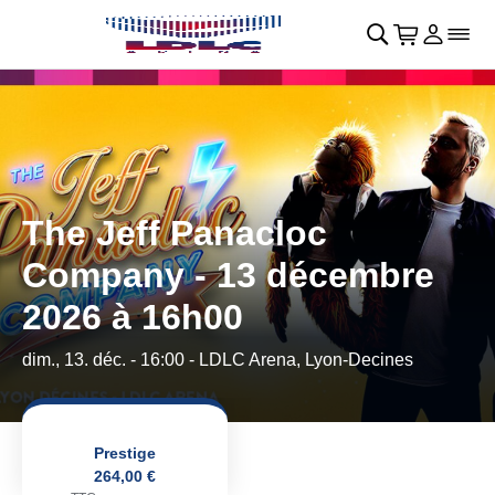
Retour au menu principal
􀄫
􀊫
Cart
􀍩
Se con
􀉩
􀌇
The Jeff Panacloc
Company - 13 décembre
2026 à 16h00
dim., 13. déc. - 16:00
- LDLC Arena, Lyon-Decines
Prestige
264,00 €