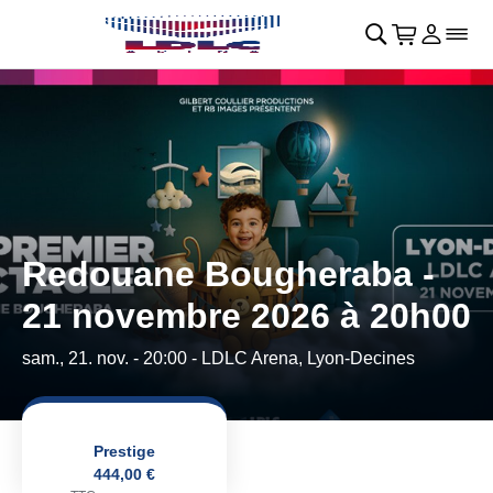
Retour au menu principal
􀄫
􀊫
Cart
􀍩
Se con
􀉩
􀌇
Redouane Bougheraba -
21 novembre 2026 à 20h00
sam., 21. nov. - 20:00
- LDLC Arena, Lyon-Decines
Prestige
444,00 €