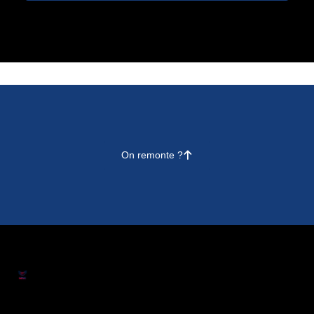
On remonte ?
􀄨