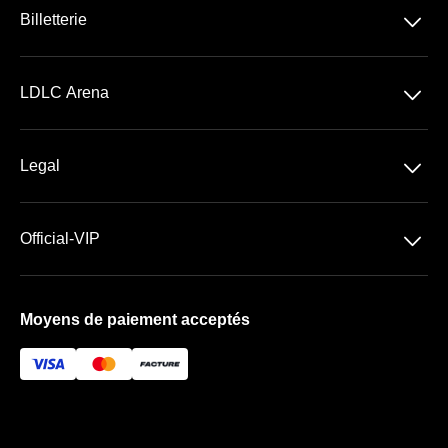
􀆈
Billetterie
Concerts
􀆈
LDLC Arena
Spectacles
Découvrir la LDLC Arena
Sports
􀆈
Legal
Les Espaces VIP
Conditions Générales de Vente
Premium | Les Terrasses
􀆈
Official-VIP
Conditions Générales d'Utilisation
Prestige | Le Club & La Suite
Paramètres des cookies
Mentions Légales
Forfaits de places VIP
Moyens de paiement acceptés
À propos de nous
FAQ
Newsletter