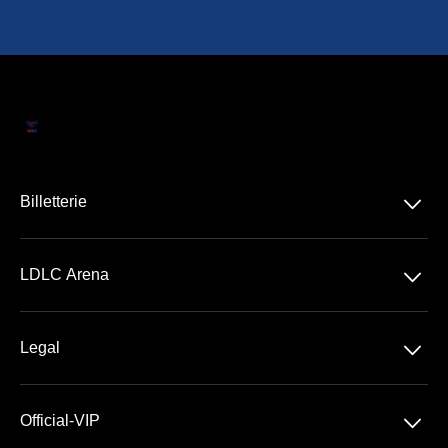
􀆈
Billetterie
Concerts
􀆈
LDLC Arena
Spectacles
Découvrir la LDLC Arena
Sports
􀆈
Legal
Les Espaces VIP
Conditions Générales de Vente
Premium | Les Terrasses
􀆈
Official-VIP
Conditions Générales d'Utilisation