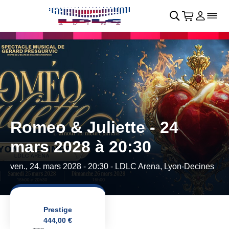
Retour au menu principal
􀄫
􀊫
Cart
􀍩
Se con
􀉩
􀌇
Romeo & Juliette - 24
mars 2028 à 20:30
ven., 24. mars 2028 - 20:30
- LDLC Arena, Lyon-Decines
Prestige
444,00 €