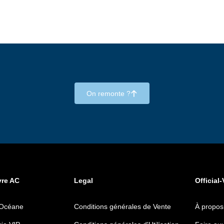
On remonte ?
􀄨
vre AC
Legal
Official-
 Océane
Conditions générales de Vente
À propos