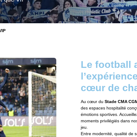
VIP
Le football
l’expérience
cœur de ch
Au cœur du
Stade CMA CG
des espaces hospitalité conçu
émotions sportives. Accueille
moments privilégiés dans nos
jeu.
Entre modernité, qualité de s