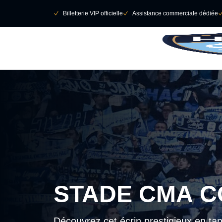
Retour au menu principal
􀄫
􀆅
Billetterie VIP officielle
􀆅
Assistance commerciale dédiée

STADE CMA 
Découvrez cet écrin prestigieux en tan