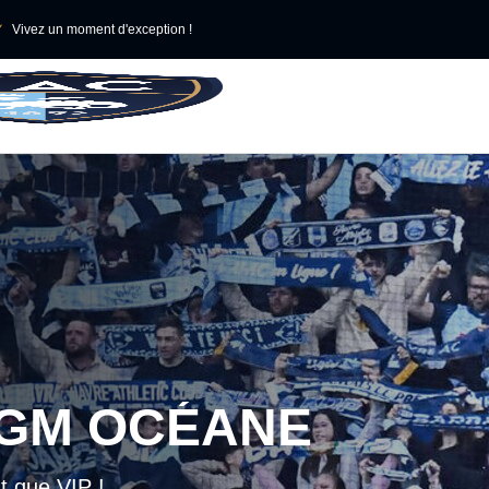

Vivez un moment d'exception !
CGM OCÉANE
t que VIP !