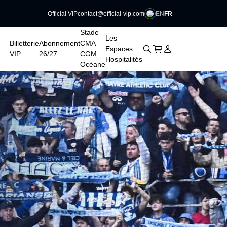
EN
FR
Official VIP
contact@official-vip.com
Stade
Les
Billetterie
Abonnement
CMA
􀊫
Cart
􀍩
Se connecter
􀉩
Espaces
VIP
26/27
CGM
Hospitalités
Océane