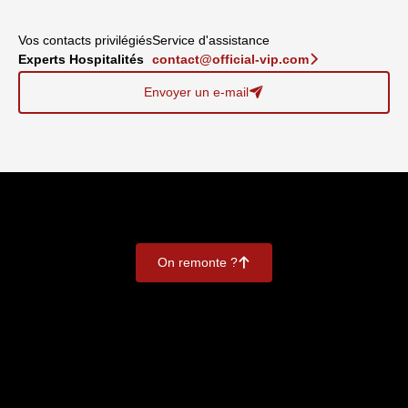
Vos contacts privilégiés
Service d'assistance
Experts Hospitalités
contact@official-vip.com
􀆊
Envoyer un e-mail
􀈠
On remonte ?
􀄨