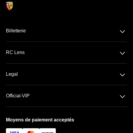
􀆈
Billetterie
Ligue 1 McDonald's
􀆈
RC Lens
Stade Bollaert-Delelis
􀆈
Legal
Les Espaces VIP
Conditions Générales de Vente
􀆈
Official-VIP
Conditions générales d'Utilisation
Paramètres des cookies
Mentions Légales
Moyens de paiement acceptés
À propos de nous