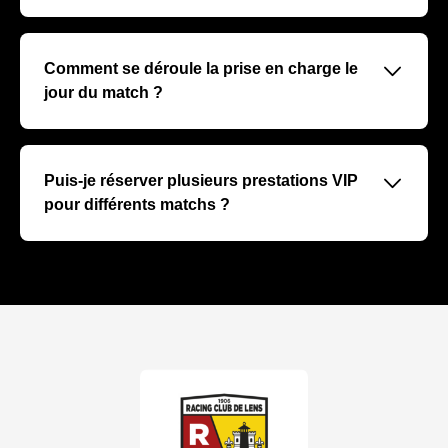
Nos prestations VIP comprennent un accès exclusif au
stade, des sièges premium, un service restauration haut
de gamme, un accueil personnalisé, et parfois des
􀆈
Comment se déroule la prise en charge le
rencontres avec des joueurs ou invités.
jour du match ?
Un accueil dédié vous sera réservé à votre arrivée, avec
un accompagnement personnalisé vers votre espace
VIP pour une expérience fluide et exclusive.
􀆈
Puis-je réserver plusieurs prestations VIP
pour différents matchs ?
Absolument, vous pouvez réserver pour plusieurs
matchs à la fois. Nous recommandons de nous en
informer dès votre premier contact pour optimiser vos
conditions.