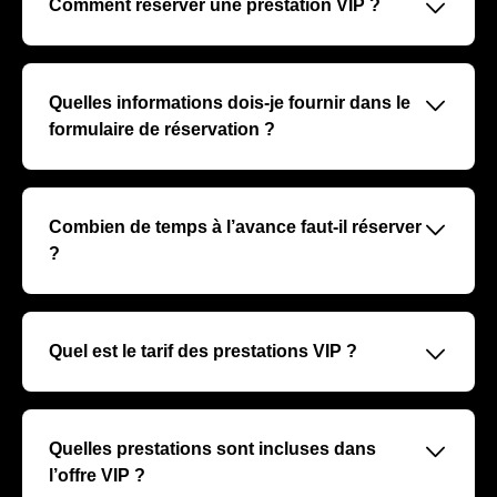
􀆈
Comment réserver une prestation VIP ?
La réservation s’effectue via un formulaire de contact
dédié. Merci de remplir toutes les informations
demandées pour faciliter le traitement et la qualification
􀆈
Quelles informations dois-je fournir dans le
de votre demande.
formulaire de réservation ?
Nous vous recommandons de préciser le nombre de
personnes, la date ou le match souhaité, le type de
prestation (loges, salons, hospitalités), et toute demande
􀆈
Combien de temps à l’avance faut-il réserver
spécifique pour optimiser notre réponse commerciale.
?
Nous conseillons de faire votre demande au minimum
15 jours avant le match afin d’assurer disponibilité et
préparation optimale de votre prestation VIP.
􀆈
Quel est le tarif des prestations VIP ?
Les tarifs varient selon la formule choisie, le match et le
nombre de participants. Après qualification de votre
demande, un commercial vous transmettra un devis
􀆈
Quelles prestations sont incluses dans
personnalisé.
l’offre VIP ?