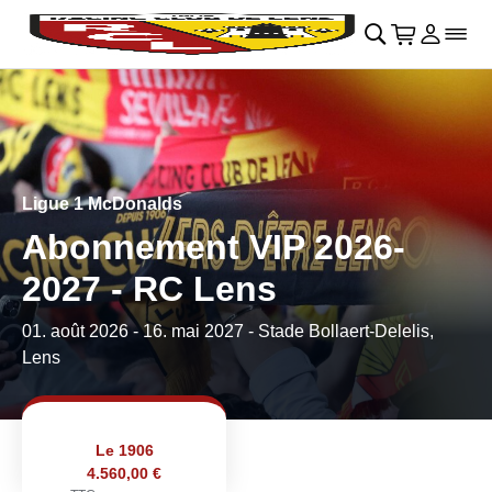
Retour au menu principal
􀄫
􀊫
Cart
􀍩
Se con
􀉩
􀌇
Ligue 1 McDonalds
Abonnement VIP 2026-
2027 - RC Lens
01. août 2026
-
16. mai 2027
- Stade Bollaert-Delelis,
Lens
Le 1906
4.560,00 €