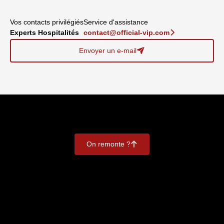
Vos contacts privilégiés
Service d'assistance
Experts Hospitalités
contact@official-vip.com
􀆊
Envoyer un e-mail
􀈠
On remonte ?
􀄨