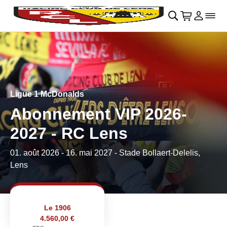
Retour au menu principal
􀄫
􀊫
Cart
􀍩
Se con
􀉩
􀌇
Ligue 1 McDonalds
Abonnement VIP 2026-
2027 - RC Lens
01. août 2026
-
16. mai 2027
- Stade Bollaert-Delelis,
Lens
Le 1906
4.560,00 €