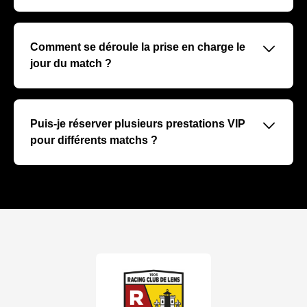
Nos prestations VIP comprennent un accès exclusif au
stade, des sièges premium, un service restauration haut
de gamme, un accueil personnalisé, et parfois des
􀆈
Comment se déroule la prise en charge le
rencontres avec des joueurs ou invités.
jour du match ?
Un accueil dédié vous sera réservé à votre arrivée, avec
un accompagnement personnalisé vers votre espace
VIP pour une expérience fluide et exclusive.
􀆈
Puis-je réserver plusieurs prestations VIP
pour différents matchs ?
Absolument, vous pouvez réserver pour plusieurs
matchs à la fois. Nous recommandons de nous en
informer dès votre premier contact pour optimiser vos
conditions.