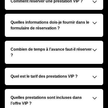
􀆈
Comment réserver une prestation VIP ?
La réservation s’effectue via un formulaire de contact
dédié. Merci de remplir toutes les informations
demandées pour faciliter le traitement et la qualification
􀆈
Quelles informations dois-je fournir dans le
de votre demande.
formulaire de réservation ?
Nous vous recommandons de préciser le nombre de
personnes, la date ou le match souhaité, le type de
prestation (loges, salons, hospitalités), et toute demande
􀆈
Combien de temps à l’avance faut-il réserver
spécifique pour optimiser notre réponse commerciale.
?
Nous conseillons de faire votre demande au minimum
15 jours avant le match afin d’assurer disponibilité et
préparation optimale de votre prestation VIP.
􀆈
Quel est le tarif des prestations VIP ?
Les tarifs varient selon la formule choisie, le match et le
nombre de participants. Après qualification de votre
demande, un commercial vous transmettra un devis
􀆈
Quelles prestations sont incluses dans
personnalisé.
l’offre VIP ?