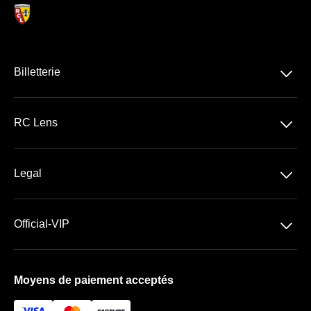
􀆈
Billetterie
Ligue 1 McDonald's
􀆈
RC Lens
Stade Bollaert-Delelis
􀆈
Legal
Les Espaces VIP
Conditions Générales de Vente
􀆈
Official-VIP
Conditions générales d'Utilisation
Paramètres des cookies
Mentions Légales
Moyens de paiement acceptés
À propos de nous