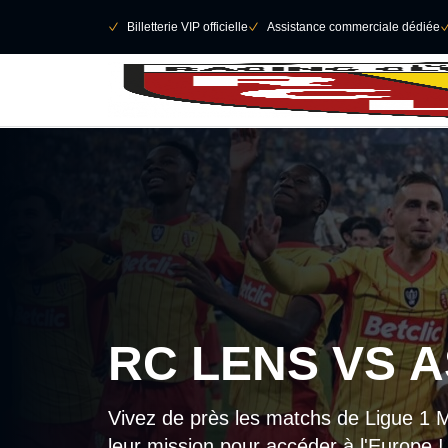
Retour au menu principal
􀄫
􀆅
Billetterie VIP officielle
􀆅
Assistance commerciale dédiée

RC LENS VS 
Vivez de près les matchs de Ligue 1 
leur mission pour accéder à l'Europe !