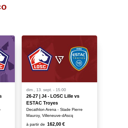
co
dim., 13. sept. - 15:00
s
26-27 | J4 - LOSC Lille vs
ESTAC Troyes
e
Decathlon Arena - Stade Pierre
Mauroy, Villeneuve-dAscq
162,00 €
à partir de