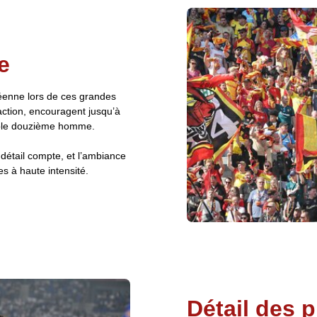
e
éenne lors de ces grandes
action, encouragent jusqu’à
table douzième homme.
étail compte, et l’ambiance
es à haute intensité.
Détail des 