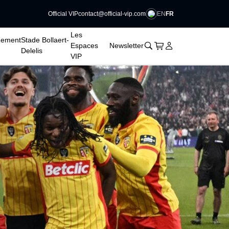
EN
FR
Official VIP
contact@official-vip.com
Les
nement
Stade Bollaert-
􀊫
Cart
􀍩
Se connecter
􀉩
Espaces
Newsletter
Delelis
VIP