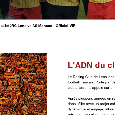
talité
􀆊
RC Lens vs AS Monaco - Official-VIP
L'ADN du c
Le Racing Club de Lens incar
football français. Porté par d
club artésien s’appuie sur un
Après plusieurs années en re
dans l’élite avec un projet c
dynamique et engagé, alliée 
retrouver une place de choix