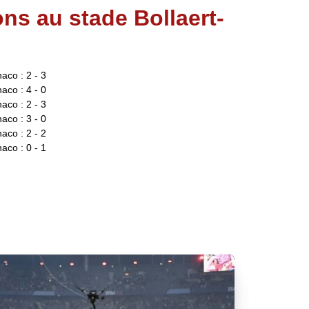
ons au stade Bollaert-
co : 2 - 3
co : 4 - 0
co : 2 - 3
co : 3 - 0
co : 2 - 2
co : 0 - 1