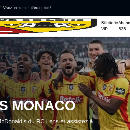

Vivez un moment d'exception !
Billetterie
Abon
VIP
B2B
AS MONACO
McDonald's du RC Lens et assistez à