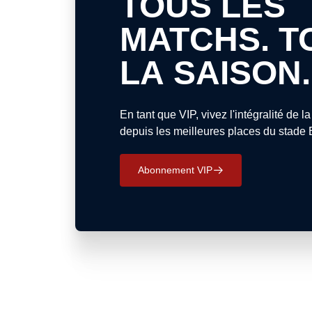
TOUS LES
MATCHS. T
LA SAISON.
En tant que VIP, vivez l'intégralité de 
depuis les meilleures places du stade B
Abonnement VIP
􀄫