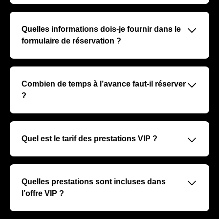
La réservation s’effectue via un formulaire de contact
dédié. Merci de remplir toutes les informations
demandées pour faciliter le traitement et la qualification
􀆈
Quelles informations dois-je fournir dans le
de votre demande.
formulaire de réservation ?
Nous vous recommandons de préciser le nombre de
personnes, la date ou le match souhaité, le type de
prestation (loges, salons, hospitalités), et toute demande
􀆈
Combien de temps à l’avance faut-il réserver
spécifique pour optimiser notre réponse commerciale.
?
Nous conseillons de faire votre demande au minimum
15 jours avant le match afin d’assurer disponibilité et
préparation optimale de votre prestation VIP.
􀆈
Quel est le tarif des prestations VIP ?
Les tarifs varient selon la formule choisie, le match et le
nombre de participants. Après qualification de votre
demande, un commercial vous transmettra un devis
􀆈
Quelles prestations sont incluses dans
personnalisé.
l’offre VIP ?
Nos prestations VIP comprennent un accès exclusif au