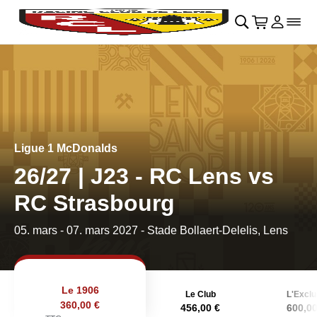
Retour au menu principal
􀄫
􀊫
Cart
􀍩
Se con
􀉩
􀌇
Ligue 1 McDonalds
26/27 | J23 - RC Lens vs
RC Strasbourg
05. mars
-
07. mars 2027
- Stade Bollaert-Delelis, Lens
Le 1906
Le Club
L'Exclu
360,00 €
456,00 €
600,00