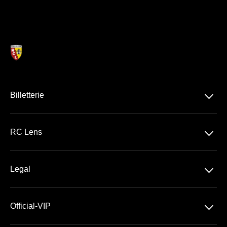
􀆈
Billetterie
Ligue 1 McDonald's
􀆈
RC Lens
Stade Bollaert-Delelis
􀆈
Legal
Les Espaces VIP
Conditions Générales de Vente
􀆈
Official-VIP
Conditions générales d'Utilisation