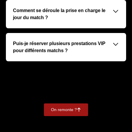
stade, des sièges premium, un service restauration haut
de gamme, un accueil personnalisé, et parfois des
􀆈
Comment se déroule la prise en charge le
rencontres avec des joueurs ou invités.
jour du match ?
Un accueil dédié vous sera réservé à votre arrivée, avec
un accompagnement personnalisé vers votre espace
VIP pour une expérience fluide et exclusive.
􀆈
Puis-je réserver plusieurs prestations VIP
pour différents matchs ?
Absolument, vous pouvez réserver pour plusieurs
matchs à la fois. Nous recommandons de nous en
informer dès votre premier contact pour optimiser vos
conditions.
On remonte ?
􀄨