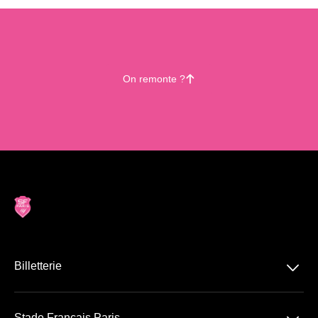
On remonte ?
􀄨
􀆈
Billetterie
Top 14
Stade Français Paris