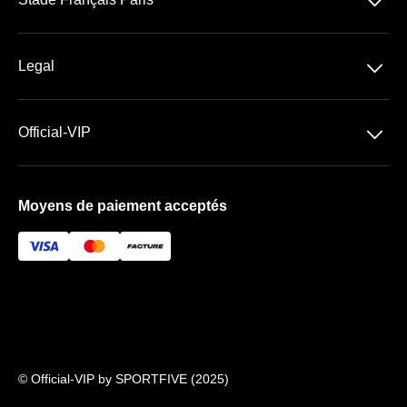
􀆈
Stade Jean Bouin
􀆈
Legal
Abonnement VIP 26/27
Conditions Générales de Vente
􀆈
Official-VIP
Conditions Générales d'Utilisation
Paramètres des cookies
Mentions légales
Moyens de paiement acceptés
À propos de nous
FAQ
Newsletter
© Official-VIP by SPORTFIVE (2025)