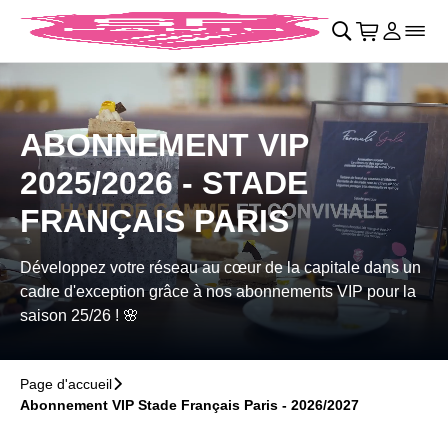
Retour au menu principal
􀄫
􀊫
Cart
􀍩
Se con
􀉩
􀌇
ABONNEMENT VIP
2025/2026 - STADE
FRANÇAIS PARIS
Développez votre réseau au cœur de la capitale dans un
cadre d'exception grâce à nos abonnements VIP pour la
saison 25/26 ! 🌸
Page d'accueil
􀆊
Abonnement VIP Stade Français Paris - 2026/2027