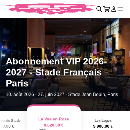
Retour au menu principal
􀄫
􀊫
Cart
􀍩
Se con
􀉩
􀌇
Abonnement VIP 2026-
2027 - Stade Français
Paris
10. août 2026
-
27. juin 2027
- Stade Jean Bouin, Paris
La Vue en Rose
erie du Stade
Les Loges
8.820,00 €
160,00 €
9.900,00 €