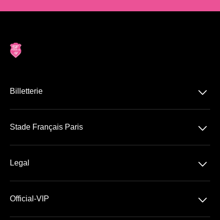
􀆈
Billetterie
Top 14
􀆈
Stade Français Paris
Stade Jean Bouin
􀆈
Legal
Abonnement VIP 26/27
Conditions Générales de Vente
􀆈
Official-VIP
Conditions Générales d'Utilisation