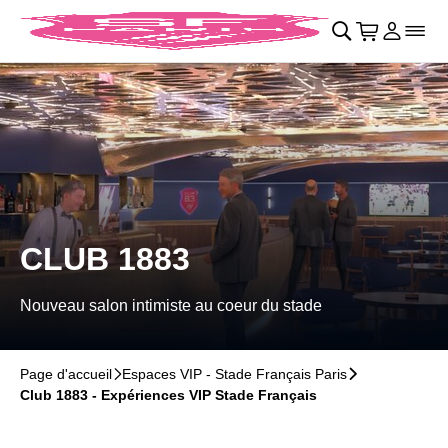
Retour au menu principal
􀄫
􀊫
Cart
􀍩
Se con
􀉩
􀌇
CLUB 1883
Nouveau salon intimiste au coeur du stade
Page d'accueil
􀆊
Espaces VIP - Stade Français Paris
􀆊
Club 1883 - Expériences VIP Stade Français