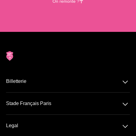
On remonte ?
􀄨
􀆈
Billetterie
Top 14
􀆈
Stade Français Paris
Stade Jean Bouin
􀆈
Legal
Abonnement VIP 26/27