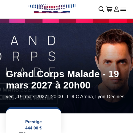
Retour au menu principal
􀄫
􀊫
Cart
􀍩
Se con
􀉩
􀌇
Grand Corps Malade - 19
mars 2027 à 20h00
ven., 19. mars 2027 - 20:00
- LDLC Arena, Lyon-Decines
Prestige
444,00 €