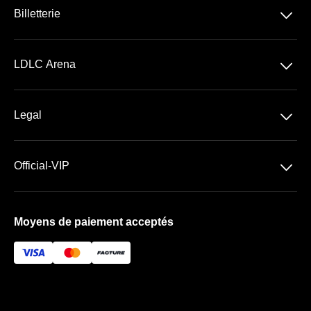
􀆈
Billetterie
Concerts
􀆈
LDLC Arena
Spectacles
Découvrir la LDLC Arena
Sports
􀆈
Legal
Les Espaces VIP
Conditions Générales de Vente
Premium | Les Terrasses
􀆈
Official-VIP
Conditions Générales d'Utilisation
Prestige | Le Club & La Suite
Paramètres des cookies
Mentions Légales
Forfaits de places VIP
Moyens de paiement acceptés
À propos de nous
FAQ
Newsletter