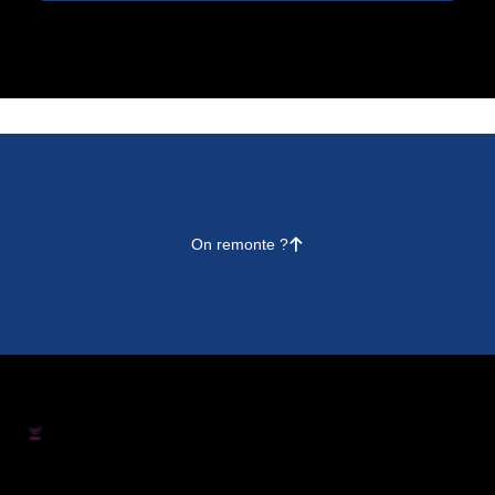
On remonte ?
􀄨