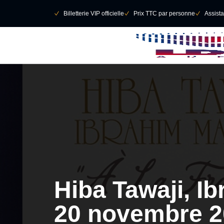
Retour au menu principal
􀄫
􀆅
Billetterie VIP officielle
􀆅
Prix TTC par personne
􀆅
Assist
Hiba Tawaji, I
20 novembre 2