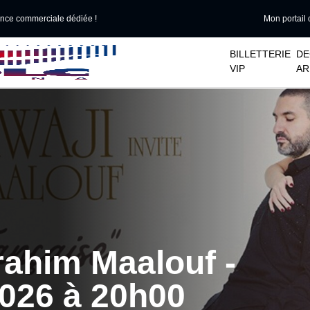
ance commerciale dédiée !
Mon portail 
􀆈
􀆈
BILLETTERIE
DE
VIP
AR
brahim Maalouf -
026 à 20h00