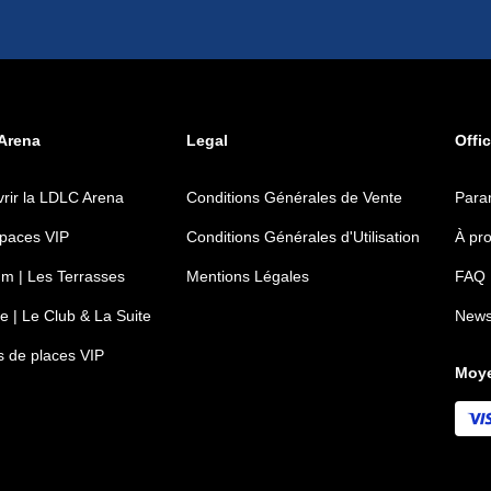
Arena
Legal
Offic
rir la LDLC Arena
Conditions Générales de Vente
Para
paces VIP
Conditions Générales d'Utilisation
À pr
m | Les Terrasses
Mentions Légales
FAQ
e | Le Club & La Suite
News
ts de places VIP
Moye