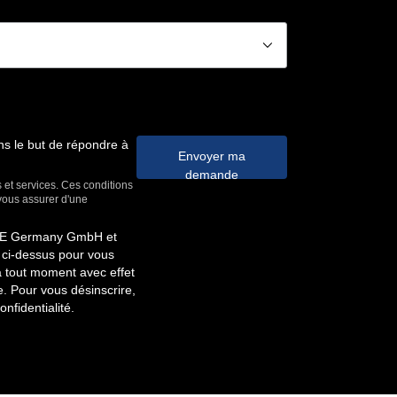
􀆈
ns le but de répondre à
Envoyer ma
demande
s et services. Ces conditions
 vous assurer d'une
FIVE Germany GmbH et
 ci-dessus pour vous
à tout moment avec effet
. Pour vous désinscrire,
onfidentialité.