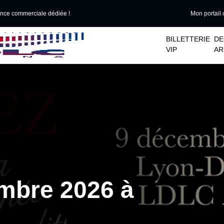
ance commerciale dédiée !
Mon portail 
􀆈
􀆈
BILLETTERIE
DE
VIP
AR
embre 2026 à