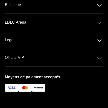
􀆈
Billetterie
Concerts
􀆈
LDLC Arena
Spectacles
Découvrir la LDLC Arena
Sports
􀆈
Legal
Les Espaces VIP
Conditions Générales de Vente
Premium | Les Terrasses
􀆈
Official-VIP
Conditions Générales d'Utilisation
Prestige | Le Club & La Suite
Paramètres des cookies
Mentions Légales
Forfaits de places VIP
Moyens de paiement acceptés
À propos de nous
FAQ
Newsletter