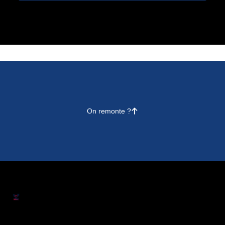
On remonte ?
􀄨