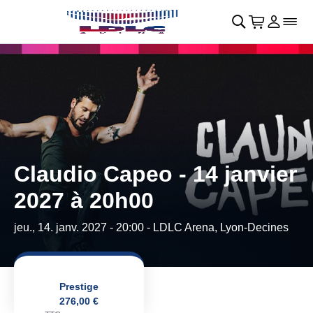
Retour au menu principal
􀄫
􀊫
Cart
􀍩
Se con
􀉩
􀌇
Claudio Capeo - 14 janvier
2027 à 20h00
jeu., 14. janv. 2027 - 20:00
- LDLC Arena, Lyon-Decines
Prestige
276,00 €