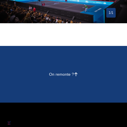
1/1
On remonte ?
􀄨