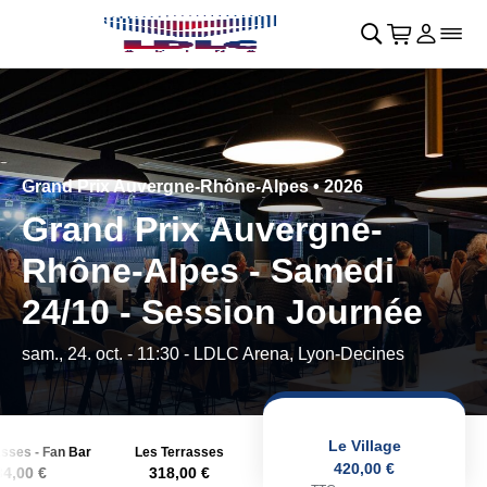
Retour au menu principal
􀄫
􀊫
Cart
􀍩
Se con
􀉩
􀌇
Grand Prix Auvergne-Rhône-Alpes • 2026
Grand Prix Auvergne-
Rhône-Alpes - Samedi
24/10 - Session Journée
sam., 24. oct. - 11:30
- LDLC Arena, Lyon-Decines
Le Village
asses - Fan Bar
Les Terrasses
420,00 €
34,00 €
318,00 €