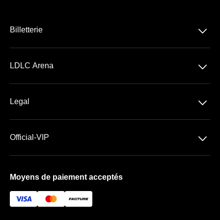
􀆈
Billetterie
Concerts
􀆈
LDLC Arena
Spectacles
Découvrir la LDLC Arena
Sports
􀆈
Legal
Les Espaces VIP
Conditions Générales de Vente
Premium | Les Terrasses
􀆈
Official-VIP
Conditions Générales d'Utilisation
Prestige | Le Club & La Suite
Paramètres des cookies
Mentions Légales
Forfaits de places VIP
Moyens de paiement acceptés
À propos de nous
FAQ