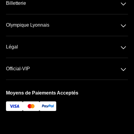
􀆈
Billetterie
Ligue 1 McDonald's
􀆈
Olympique Lyonnais
Groupama Stadium
􀆈
Légal
Les Espaces VIP
Conditions Générales de Vente
􀆈
Official-VIP
Conditions Générales d'Utilisation
Paramètres des cookies
Mentions Légales
Moyens de Paiements Acceptés
A propos de nous
Foire aux questions
Newsletter