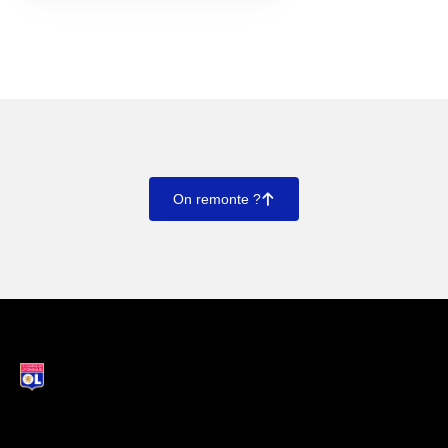
On remonte ?
􀄨