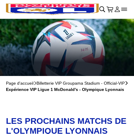
Retour au menu principal
􀄫
􀊫
Cart
􀍩
Se con
􀉩
􀌇
Page d'accueil
􀆊
Billetterie VIP Groupama Stadium - Official-VIP
􀆊
Expérience VIP Ligue 1 McDonald's - Olympique Lyonnais
LES PROCHAINS MATCHS DE
L'OLYMPIQUE LYONNAIS