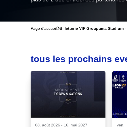
exclusives
Page d'accueil
􀆊
Billetterie VIP Groupama Stadium - 
tous les prochains ev
08. août 2026
-
16. mai 2027
ven.,