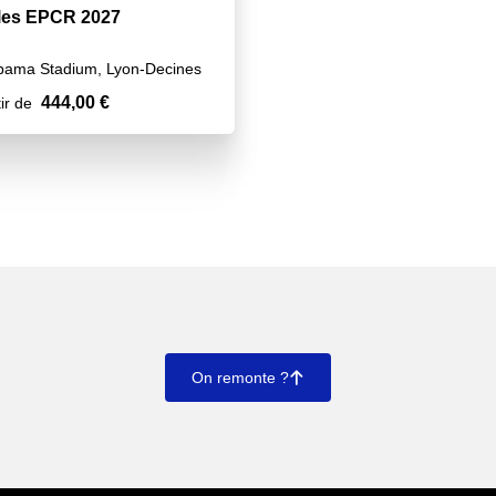
les EPCR 2027
pama Stadium, Lyon-Decines
444,00 €
ir de
On remonte ?
􀄨