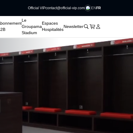
EN
FR
Official VIP
contact@official-vip.com
Le
Abonnement
Espaces
􀊫
Cart
􀍩
Se connecter
􀉩
Groupama
Newsletter
B2B
Hospitalités
Stadium