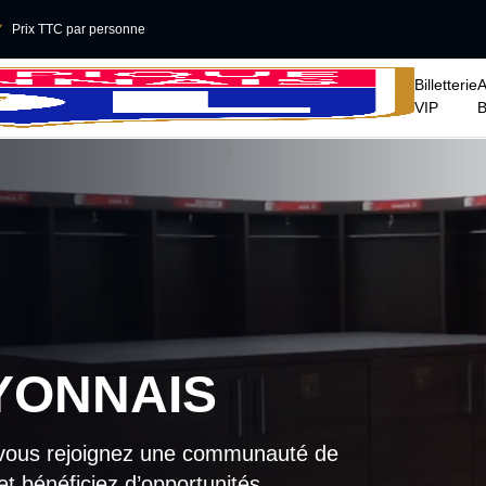

Prix TTC par personne
􀆈
Billetterie
VIP
YONNAIS
, vous rejoignez une communauté de
et bénéficiez d’opportunités