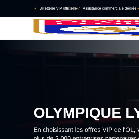
Retour au menu principal
􀄫
􀆅
Billetterie VIP officielle
􀆅
Assistance commerciale dédiée

OLYMPIQUE L
En choisissant les offres VIP de l'OL
plus de 2 000 entreprises partenaires 