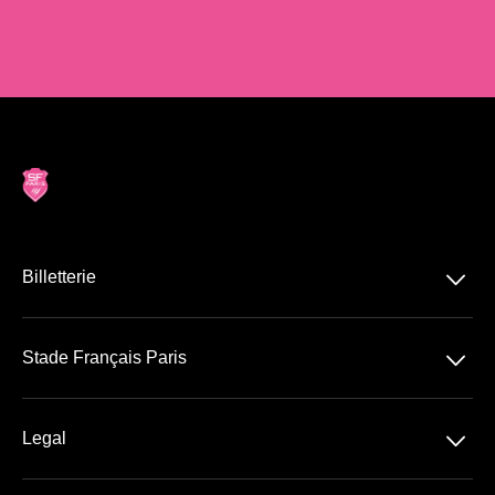
􀆈
Billetterie
Top 14
􀆈
Stade Français Paris
Stade Jean Bouin
􀆈
Legal
Abonnement VIP 26/27