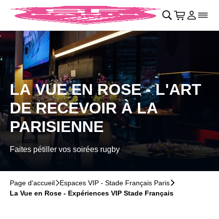
Retour au menu principal
􀄫
􀊫
Cart
􀍩
Se con
􀉩
􀌇
LA VUE EN ROSE - L'ART
DE RECEVOIR À LA
PARISIENNE
Faites pétiller vos soirées rugby
Page d'accueil
􀆊
Espaces VIP - Stade Français Paris
􀆊
La Vue en Rose - Expériences VIP Stade Français