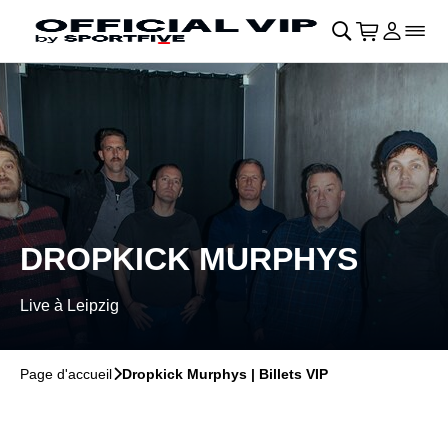
Retour au menu principal
􀄫
􀊫
Cart
􀍩
Se con
􀉩
􀌇
DROPKICK MURPHYS
Live à Leipzig
Page d'accueil
􀆊
Dropkick Murphys | Billets VIP