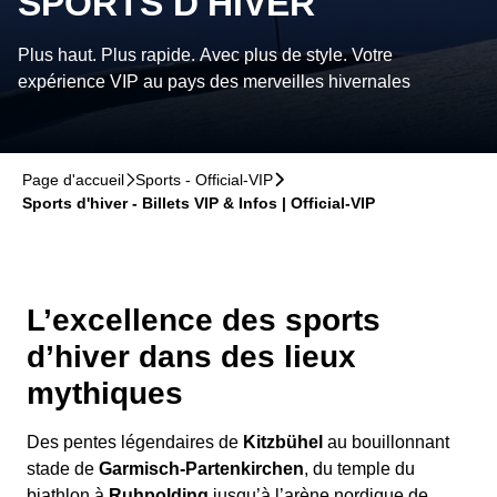
SPORTS D'HIVER
Plus haut. Plus rapide. Avec plus de style. Votre
expérience VIP au pays des merveilles hivernales
Page d'accueil
􀆊
Sports - Official-VIP
􀆊
Sports d'hiver - Billets VIP & Infos | Official-VIP
L’excellence des sports
d’hiver dans des lieux
mythiques
Des pentes légendaires de
Kitzbühel
au bouillonnant
stade de
Garmisch-Partenkirchen
, du temple du
biathlon à
Ruhpolding
jusqu’à l’arène nordique de