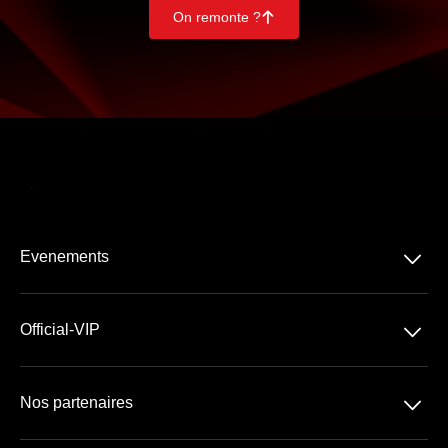
On remonte ?
􀄨
􀆈
Evenements
Tous les produits
􀆈
Official-VIP
Football
Devis VIP Personnalisé
Rugby
􀆈
Nos partenaires
A propos de nous
Concerts