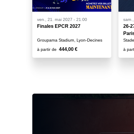
ven., 21. mai 2027 - 21:00
sam.,
Finales EPCR 2027
26-2
Pari
Groupama Stadium, Lyon-Decines
Stade
444,00 €
à partir de
à part