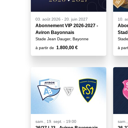
03. août 2026
-
20. juin 2027
10. a
Abonnement VIP 2026-2027 -
Abon
Aviron Bayonnais
Stad
Stade Jean Dauger, Bayonne
Stade
1.800,00 €
à partir de
à part
sam., 19. sept. - 19:00
sam.,
26/27 | J3 - Aviron Bayonnais
26-2