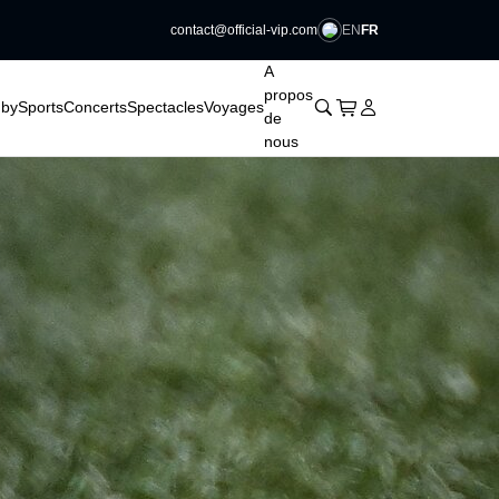
EN
FR
contact@official-vip.com
􀆈
􀆈
􀆈
􀆈
A
propos
􀊫
Cart
􀍩
Se connecter
􀉩
by
Sports
Concerts
Spectacles
Voyages
de
nous