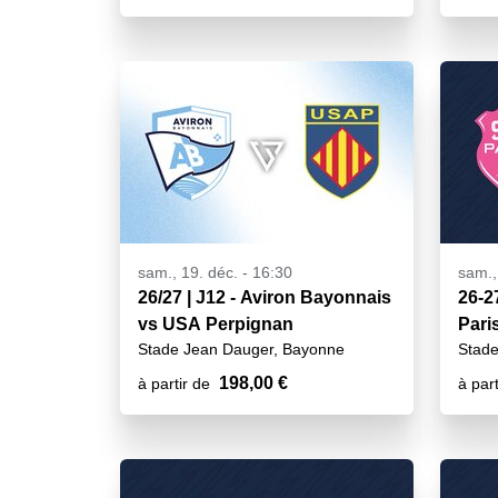
sam., 19. déc. - 16:30
sam.,
26/27 | J12 - Aviron Bayonnais
26-2
vs USA Perpignan
Pari
Stade Jean Dauger, Bayonne
Stade
198,00 €
à partir de
à part