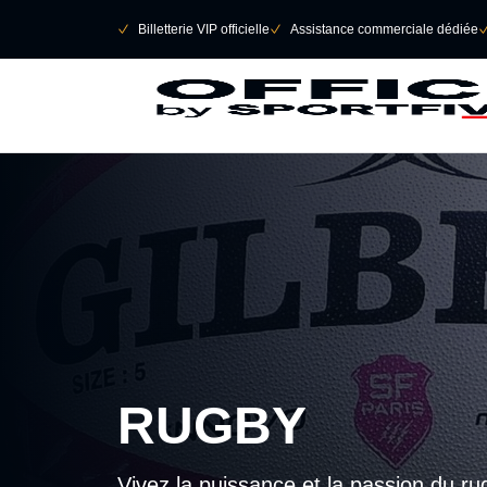
Retour au menu principal
􀄫
􀆅
Billetterie VIP officielle
􀆅
Assistance commerciale dédiée

RUGBY
Vivez la puissance et la passion du ru