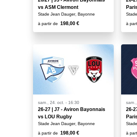
vs ASM Clermont
Pari
Stade Jean Dauger, Bayonne
Stade
198,00 €
à partir de
à part
sam., 24. oct. - 16:30
sam.,
26-27 | J7 - Aviron Bayonnais
26-2
vs LOU Rugby
Pari
Stade Jean Dauger, Bayonne
Stade
198,00 €
à partir de
à part