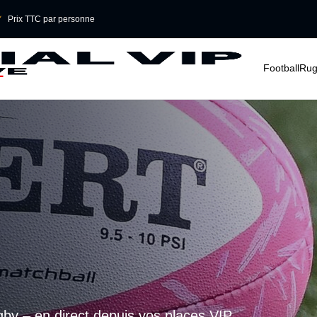

Prix TTC par personne
􀆈
􀆈
Football
Rug
gby – en direct depuis vos places VIP.