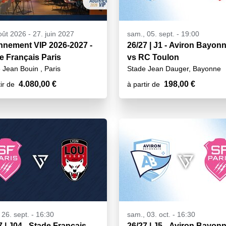
oût 2026
-
27. juin 2027
sam., 05. sept. - 19:00
nement VIP 2026-2027 -
26/27 | J1 - Aviron Bayon
e Français Paris
vs RC Toulon
 Jean Bouin , Paris
Stade Jean Dauger, Bayonne
4.080,00 €
198,00 €
ir de
à partir de
 26. sept. - 16:30
sam., 03. oct. - 16:30
7 | J04 - Stade Français
26/27 | J5 - Aviron Bayon