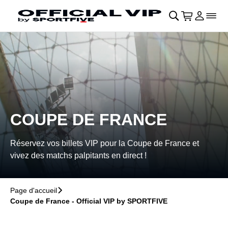
Retour au menu principal
􀄫
􀊫
Cart
􀍩
Se con
􀉩
􀌇
COUPE DE FRANCE
Réservez vos billets VIP pour la Coupe de France et
vivez des matchs palpitants en direct !
Page d'accueil
􀆊
Coupe de France - Official VIP by SPORTFIVE