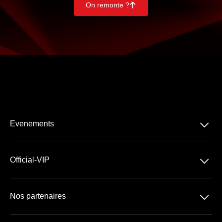
On remonte ?
􀄨
􀆈
Evenements
Tous les produits
􀆈
Official-VIP
Football
Devis VIP Personnalisé
Rugby
􀆈
Nos partenaires
A propos de nous
Concerts