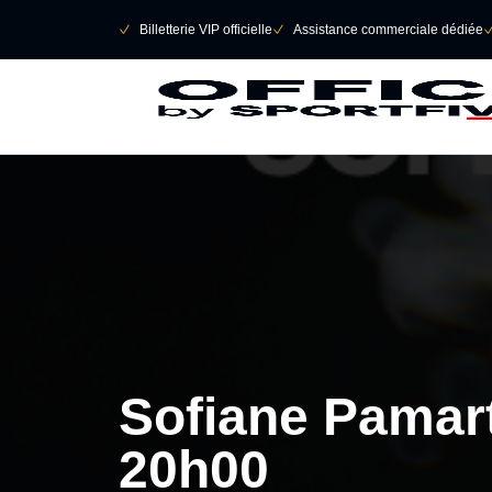
Retour au menu principal
􀄫
􀆅
Billetterie VIP officielle
􀆅
Assistance commerciale dédiée

Sofiane Pamart 
20h00