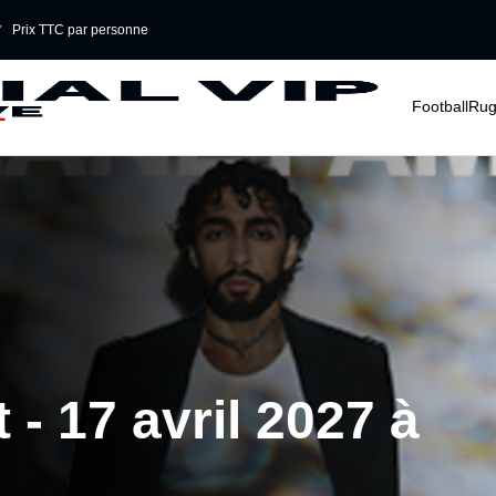

Prix TTC par personne
􀆈
􀆈
Football
Rug
- 17 avril 2027 à