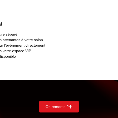
l
aire séparé
s attenantes à votre salon.
ur l'événement directement
s votre espace VIP
disponible
On remonte ?
􀄨