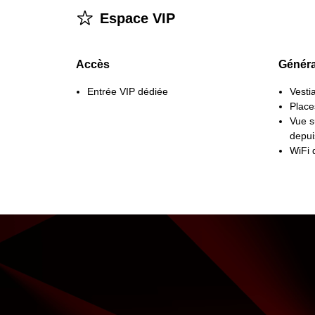
􀋂
Espace VIP
Accès
Généra
Entrée VIP dédiée
Vesti
Place
Vue s
depui
WiFi 