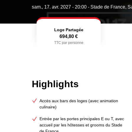
sam., 17. avr. 2027 - 20:00
- Stade de France, S
Loge Partagée
694,80 €
TTC par personne
Highlights
Accès aux bars des loges (avec animation
culinaire)
Entrée par les portes principales E ou T, avec
accueil par les hôtesses et grooms du Stade
de France