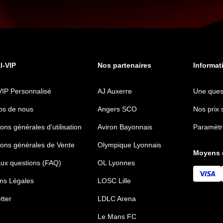
al-VIP
Nos partenaires
Informat
VIP Personnalisé
AJ Auxerre
Une ques
os de nous
Angers SCO
Nos prix 
ons générales d'utilisation
Aviron Bayonnais
Paramètr
ions générales de Vente
Olympique Lyonnais
Moyens 
aux questions (FAQ)
OL Lyonnes
ns Légales
LOSC Lille
tter
LDLC Arena
Le Mans FC