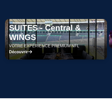
SUITES - Central &
WINGS
VOTRE EXPÉRIENCE PREMIUM NFL
􀄫
Découvrir