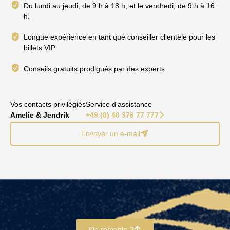
Du lundi au jeudi, de 9 h à 18 h, et le vendredi, de 9 h à 16
h.
Longue expérience en tant que conseiller clientèle pour les
billets VIP
Conseils gratuits prodigués par des experts
Vos contacts privilégiés
Service d'assistance
Amelie & Jendrik
+49 (0) 40 376 77 777
􀆊
Envoyer un e-mail
􀈠
On remonte ?
􀄨