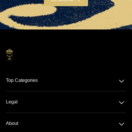
􀆈
Top Categories
Offres Hospitalités
􀆈
Legal
Olympiastadion
Protection de données
􀆈
About
CGV