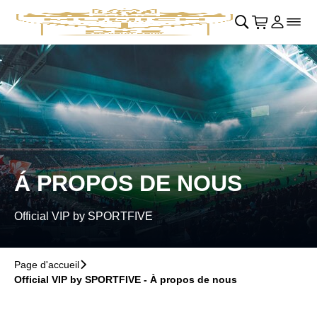
Retour au menu principal
􀄫
􀊫
Cart
􀍩
Se con
􀉩
􀌇
Á PROPOS DE NOUS
Official VIP by SPORTFIVE
Page d'accueil
􀆊
Official VIP by SPORTFIVE - À propos de nous