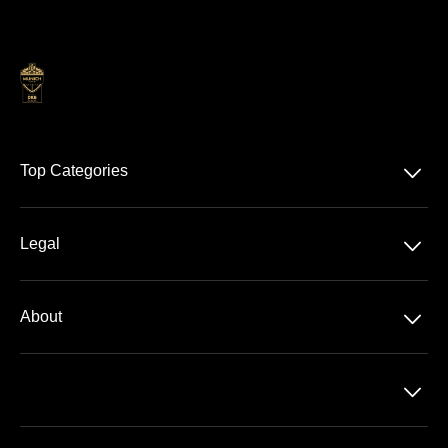
􀆈
Top Categories
Offres Hospitalités
􀆈
Legal
Olympiastadion
Protection de données
􀆈
About
CGV
A propos de nous
Mentions Légales
􀆈