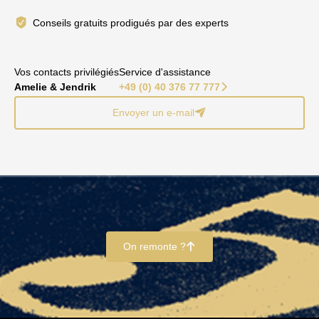
Conseils gratuits prodigués par des experts
Vos contacts privilégiés
Service d'assistance
Amelie & Jendrik
+49 (0) 40 376 77 777
􀆊
Envoyer un e-mail
􀈠
On remonte ?
􀄨