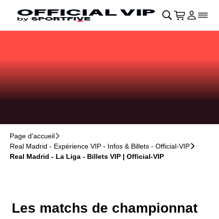
Retour au menu principal
􀄫
􀊫
Cart
􀍩
Se con
􀉩
􀌇
Page d'accueil
􀆊
Real Madrid - Expérience VIP - Infos & Billets - Official-VIP
􀆊
Real Madrid - La Liga - Billets VIP | Official-VIP
Les matchs de championnat