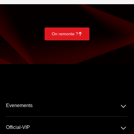
On remonte ?
􀄨
􀆈
Evenements
Tous les produits
􀆈
Official-VIP